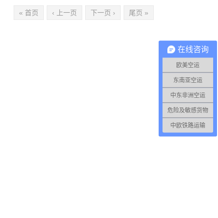
« 首页
‹ 上一页
下一页 ›
尾页 »
在线咨询
欧美空运
东南亚空运
中东非洲空运
危险及敏感货物
中欧铁路运输