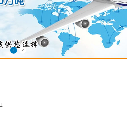
1
2
..