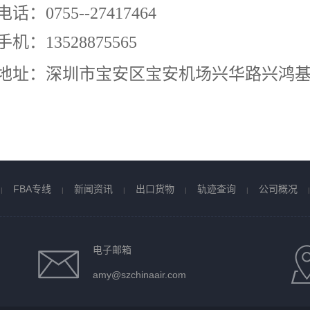
电话：0755--27417464
手机：13528875565
地址：深圳市宝安区宝安机场兴华路兴鸿基物
FBA专线
新闻资讯
出口货物
轨迹查询
公司概况
|
|
|
|
|
|
电子邮箱
amy@szchinaair.com